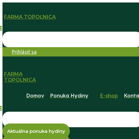
FARMA TOPOĽNICA
0
Prihlásiť sa
FARMA
TOPOĽNICA
Domov
Ponuka Hydiny
E-shop
Konta
0
Aktuálna ponuka hydiny