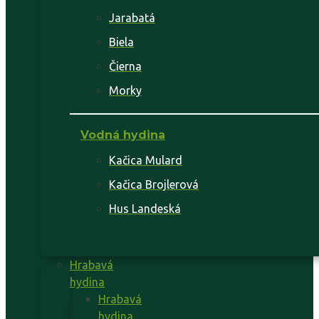
Jarabatá
Biela
Čierna
Morky
Vodná hydina
Kačica Mulard
Kačica Brojlerová
Hus Landeská
Hrabavá
hydina
Hrabavá
hydina