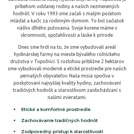
príbehom oddanej rodiny a našich nezmenených
hodnôt. V roku 1993 sme začali s malým početom
mláďat a kačíc za rodinným domom. To bol začiatok
nášho dlhého putovania. Svoje korene máme v
skromnosti, spoľahlivosti a láske k prírode.
Dnes sme hrdí na to, že sme vybudovali areál
hydinárskej farmy na mieste bývalého roľníckeho
družstva v Topoľnici. S rozlohou približne 2 hektárov
sme vybudovali moderné a etické prostredie pre našich
pernatých obyvateľov. Naša misia spočíva v
poskytovaní najvyššej kvality hydiny, zachovávaní
tradičných hodnôt a starostlivom zaobchádzaní s
našimi zvieratami.
Etické a komfortné prostredie
Zachovávanie tradičných hodnôt
Zodpovedný prístup k starostlivosti