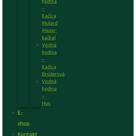
hydina
–
Kačica
Mulard
(Huso-
kačka)
Vodná
hydina
–
Kačica
Brojlerová
Vodná
hydina
–
Hus
E-
shop
Kontakt