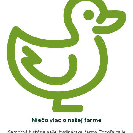
Niečo viac o našej farme
Samotná história našej hydinárskej farmy Topoľnica je