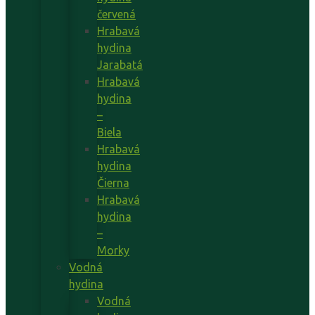
červená
Hrabavá
hydina
Jarabatá
Hrabavá
hydina
–
Biela
Hrabavá
hydina
Čierna
Hrabavá
hydina
–
Morky
Vodná
hydina
Vodná