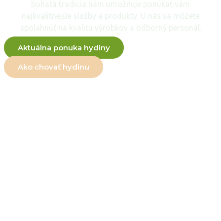
bohatá tradícia nám umožňuje ponúkať vám
najkvalitnejšie služby a produkty. U nás sa môžete
spolahnúť na kvalitu výrobkov a odborný personál.
Aktuálna ponuka hydiny
Ako chovať hydinu