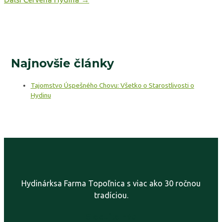
Najnovšie články
Tajomstvo Úspešného Chovu: Všetko o Starostlivosti o
Hydinu
Hydinárksa Farma Topoľnica s viac ako 30 ročnou
tradíciou.
Sledujte nás