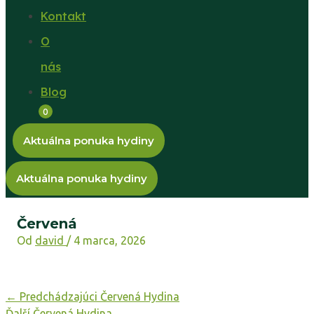
Kontakt
O
nás
Blog
0
Aktuálna ponuka hydiny
Aktuálna ponuka hydiny
Červená
Od
david
/
4 marca, 2026
←
Predchádzajúci Červená Hydina
Ďalší Červená Hydina
→