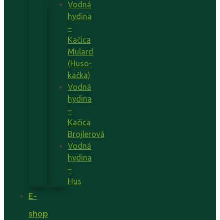
Vodná
hydina
–
Kačica
Mulard
(Huso-
kačka)
Vodná
hydina
–
Kačica
Brojlerová
Vodná
hydina
–
Hus
E-
shop