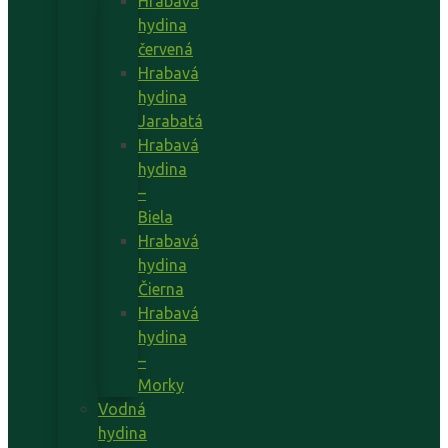
Hrabavá
hydina
červená
Hrabavá
hydina
Jarabatá
Hrabavá
hydina
–
Biela
Hrabavá
hydina
Čierna
Hrabavá
hydina
–
Morky
Vodná
hydina